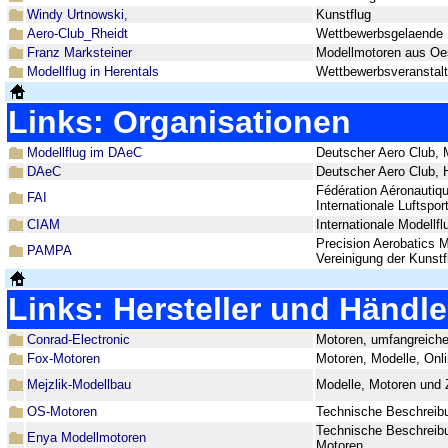
Windy Urtnowski,
Kunstflug
Aero-Club_Rheidt
Wettbewerbsgelaende 
Franz Marksteiner
Modellmotoren aus Oes
Modellflug in Herentals
Wettbewerbsveranstalt
Links: Organisationen
Modellflug im DAeC
Deutscher Aero Club, M
DAeC
Deutscher Aero Club, 
Fédération Aéronautiqu
FAI
Internationale Luftspor
CIAM
Internationale Modellf
Precision Aerobatics M
PAMPA
Vereinigung der Kunstf
Links: Hersteller und Händle
Conrad-Electronic
Motoren, umfangreiche
Fox-Motoren
Motoren, Modelle, Onl
Mejzlik-Modellbau
Modelle, Motoren und
OS-Motoren
Technische Beschreibun
Technische Beschreibu
Enya Modellmotoren
Motoren