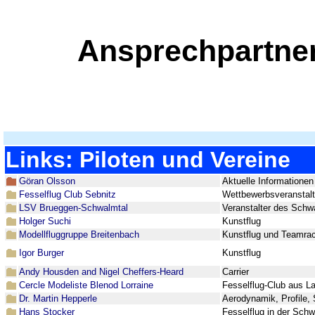
Ansprechpartner
Links: Piloten und Vereine
Göran Olsson
Aktuelle Informatione
Fesselflug Club Sebnitz
Wettbewerbsveranstalt
LSV Brueggen-Schwalmtal
Veranstalter des Schw
Holger Suchi
Kunstflug
Modellfluggruppe Breitenbach
Kunstflug und Teamra
Igor Burger
Kunstflug
Andy Housden and Nigel Cheffers-Heard
Carrier
Cercle Modeliste Blenod Lorraine
Fesselflug-Club aus L
Dr. Martin Hepperle
Aerodynamik, Profile, 
Hans Stocker
Fesselflug in der Schw